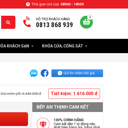
Thời gian mở cửa:
08h00 - 18h00
0
HỖ TRỢ KHÁCH HÀNG
0813 868 939
ÓA KHÁCH SẠN
KHÓA CỬA, CỔNG SẮT
Tiết kiệm: 1.616.000 đ
Giá niêm yết: 6.446.000 đ
BẾP AN THỊNH CAM KẾT
100% CHÍNH HÃNG
Cam kết đền 1 tỷ đồng nếu
phát hiện hàng giả, hàng nhái.