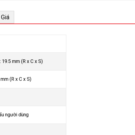
 Giá
x 19.5 mm (R x C x S)
 mm (R x C x S)
ẩu người dùng