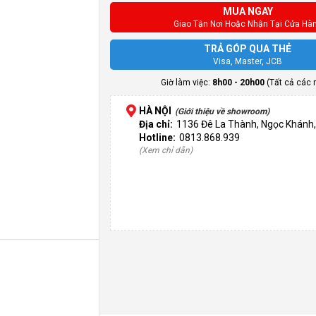
MUA NGAY
Giao Tận Nơi Hoặc Nhận Tại Cửa Hà
TRẢ GÓP QUA THẺ
Visa, Master, JCB
Giờ làm việc:
8h00 - 20h00
(Tất cả các 
HÀ NỘI
(Giới thiệu về showroom)
Địa chỉ:
1136 Đê La Thành, Ngọc Khánh,
Hotline:
0813.868.939
(Xem chỉ dẫn)