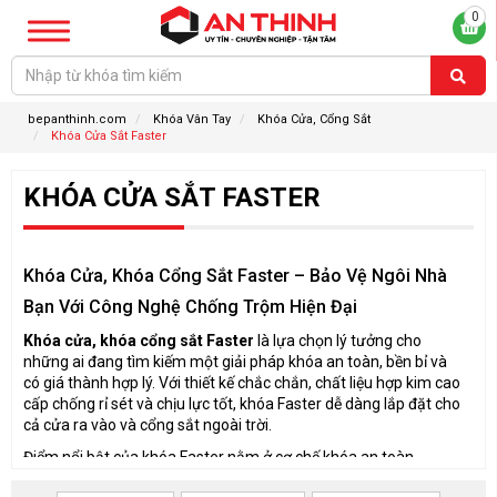
0
bepanthinh.com
Khóa Vân Tay
Khóa Cửa, Cổng Sắt
Khóa Cửa Sắt Faster
KHÓA CỬA SẮT FASTER
Khóa Cửa, Khóa Cổng Sắt Faster – Bảo Vệ Ngôi Nhà
Bạn Với Công Nghệ Chống Trộm Hiện Đại
Khóa cửa, khóa cổng sắt Faster
là lựa chọn lý tưởng cho
những ai đang tìm kiếm một giải pháp khóa an toàn, bền bỉ và
có giá thành hợp lý. Với thiết kế chắc chắn, chất liệu hợp kim cao
cấp chống rỉ sét và chịu lực tốt, khóa Faster dễ dàng lắp đặt cho
cả cửa ra vào và cổng sắt ngoài trời.
Điểm nổi bật của khóa Faster nằm ở cơ chế khóa an toàn,
chống cạy phá tối ưu. Một số mẫu còn được tích hợp công nghệ