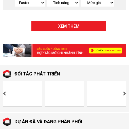
khóa đa điểm hoặc chống dò chìa, mang lại độ bảo mật cao cho
ngôi nhà, văn phòng hay kho xưởng của bạn. Dù sử dụng trong
điều kiện thời tiết khắc nghiệt, sản phẩm vẫn vận hành trơn tru
và giữ được độ bền lâu dài.
Về mặt thẩm mỹ, khóa cửa và khóa cổng sắt Faster có kiểu
XEM THÊM
dáng hiện đại, tinh gọn và dễ phối hợp với nhiều phong cách kiến
trúc khác nhau – từ nhà phố, biệt thự đến nhà máy, nhà kho.
Ngoài ra, sản phẩm còn được hỗ trợ bảo hành chính hãng, giúp
người dùng yên tâm tuyệt đối trong quá trình sử dụng.
Với mức giá phải chăng và chất lượng vượt trội,
khóa Faster
hiện đang là dòng khóa bán chạy trên thị trường nhờ sự kết hợp
hoàn hảo giữa
an toàn – bền đẹp – tiện lợi
.
ĐỐI TÁC PHÁT TRIỂN
👉 Đừng để an ninh bị xem nhẹ – lựa chọn
khóa cửa, khóa
cổng sắt Faster
ngay hôm nay để bảo vệ tài sản và sự an tâm
cho cả gia đình bạn!
DỰ ÁN ĐÃ VÀ ĐANG PHÂN PHỐI