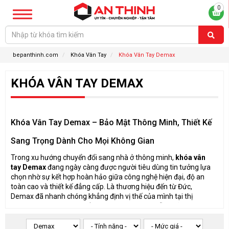
0
bepanthinh.com
Khóa Vân Tay
Khóa Vân Tay Demax
KHÓA VÂN TAY DEMAX
Khóa Vân Tay Demax – Bảo Mật Thông Minh, Thiết Kế
Sang Trọng Dành Cho Mọi Không Gian
Trong xu hướng chuyển đổi sang nhà ở thông minh,
khóa vân
tay Demax
đang ngày càng được người tiêu dùng tin tưởng lựa
chọn nhờ sự kết hợp hoàn hảo giữa công nghệ hiện đại, độ an
toàn cao và thiết kế đẳng cấp. Là thương hiệu đến từ Đức,
Demax đã nhanh chóng khẳng định vị thế của mình tại thị
trường Việt Nam nhờ chất lượng vượt trội và mẫu mã đa dạng
phù hợp với nhiều loại cửa:
cửa gỗ, cửa nhôm kính, cửa thép
chống cháy...