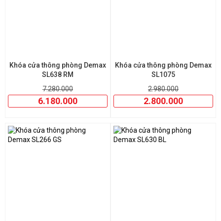
minh, độ bền cao, an toàn và thẩm mỹ
, thì Demax chính là lựa
chọn đáng đầu tư. Liên hệ ngay
An Thịnh
để được tư vấn và báo
giá tốt nhất!
Khóa cửa thông phòng Demax
Khóa cửa thông phòng Demax
SL638 RM
SL1075
7.280.000
2.980.000
6.180.000
2.800.000