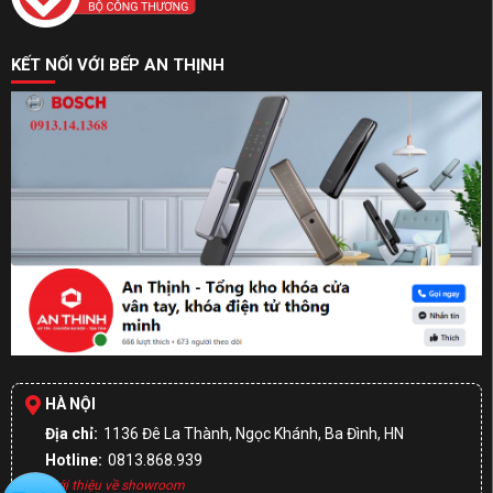
KẾT NỐI VỚI BẾP AN THỊNH
HÀ NỘI
Địa chỉ:
1136 Đê La Thành, Ngọc Khánh, Ba Đình, HN
Hotline:
0813.868.939
Giới thiệu về showroom