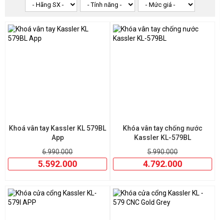
trong môi trường khắc nghiệt ngoài trời. Công nghệ khóa cơ –
điện tử tích hợp mang đến trải nghiệm vừa an toàn, vừa tiện lợi.
Không chỉ mạnh về tính năng, Kassler còn gây ấn tượng với thiết
kế sang trọng, hiện đại, tôn lên vẻ đẳng cấp cho ngôi nhà của
bạn. Dù là nhà phố, biệt thự hay xưởng sản xuất, Kassler đều có
mẫu mã phù hợp. Đặc biệt, các dòng khóa Kassler có chính
sách bảo hành lâu dài, lắp đặt dễ dàng và được đánh giá cao bởi
các chuyên gia an ninh.
👉 Đừng để an toàn gia đình bạn phụ thuộc vào loại khóa rẻ
tiền!
Mua ngay khóa cửa, khóa cổng sắt Kassler chính hãng
tại
website
An Thịnh
– cam kết hàng chuẩn, giá tốt, giao hàng
nhanh, bảo hành chính hãng!
Khoá vân tay Kassler KL 579BL
Khóa vân tay chống nước
➡️ Click đặt mua hôm nay để nhận ưu đãi giảm giá lên đến 20%!
App
Kassler KL-579BL
6.990.000
5.990.000
5.592.000
4.792.000