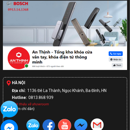
HÀ NỘI
Địa chỉ:
1136 Đê La Thành, Ngọc Khánh, Ba Đình, HN
Hotline:
0813.868.939
Giới thiệu về showroom
(Xem chỉ dẫn)