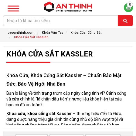
0
bepanthinh.com
Khóa Vân Tay
Khóa Cửa, Cổng Sắt
Khóa Cửa Sắt Kassler
KHÓA CỬA SẮT KASSLER
Khóa Cửa, Khóa Cổng Sắt Kassler – Chuẩn Bảo Mật
Đức, Bảo Vệ Ngôi Nhà Bạn
Bạn lo lắng về tình trạng trộm cắp ngày càng tinh vi? Cánh cổng
và cửa chính là “lá chắn đầu tiên” nhưng liệu khóa hiện tại của
bạn có đủ an toàn?
Khóa cửa, khóa cổng sắt Kassler
– thương hiệu đến từ Đức,
đang được hàng triệu gia đình tin dùng nhờ độ bền vượt trội và
khả năng chống trộm tối ưu. Sản phẩm được chế tạo từ hợp
kim kẽm nguyên khối, chống gỉ, chống cắt phá, phù hợp cả