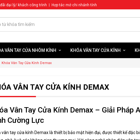
đãi đại lý/ khách công trình
Hợp tác mở chi nhánh tỉnh
A VÂN TAY CỬA NHÔM KÍNH
KHÓA VÂN TAY CỬA KÍNH
KH
KHÓA VÂN TAY CỬA GỖ DEMAX
KHÓA VÂN TAY CỬA GỖ SHARP
KHÓA VÂN TAY CỬA GỖ BOSCH
KHÓA VÂN TAY CỬA GỖ SAMSUNG
KHÓA CỬA NHÔM KÍNH HAFELE
KHÓA CỬA NHÔM KÍNH AVOLOCK
KHÓA CỬA NHÔM KÍNH KASSLER
KHÓA VÂN TAY CỬA KÍNH KAADAS
KHÓA VÂN TAY CỬA KÍNH PHILIPS
KHÓA VÂN TAY CỬA KÍNH GIOVANI
Khóa Vân Tay Cửa Kính Demax
ÓA VÂN TAY CỬA KÍNH DEMAX
óa Vân Tay Cửa Kính Demax – Giải Pháp 
nh Cường Lực
 vân tay cửa kính Demax là thiết bị bảo mật hiện đại, được thiết kế đặc bi