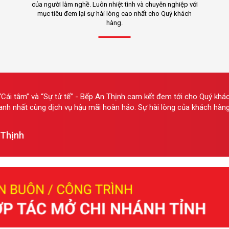
của người làm nghề. Luôn nhiệt tình và chuyên nghiệp với
mục tiêu đem lại sự hài lòng cao nhất cho Quý khách
hàng.
Cái tâm” và “Sự tử tế” - Bếp An Thịnh cam kết đem tới cho Quý khá
ranh nhất cùng dịch vụ hậu mãi hoàn hảo. Sự hài lòng của khách hàng 
 Thịnh