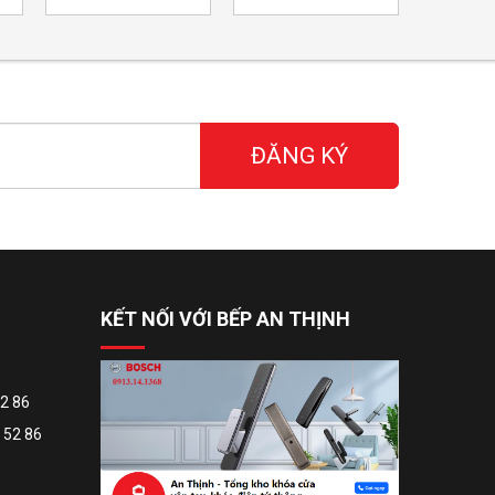
ĐĂNG KÝ
KẾT NỐI VỚI BẾP AN THỊNH
52 86
 52 86