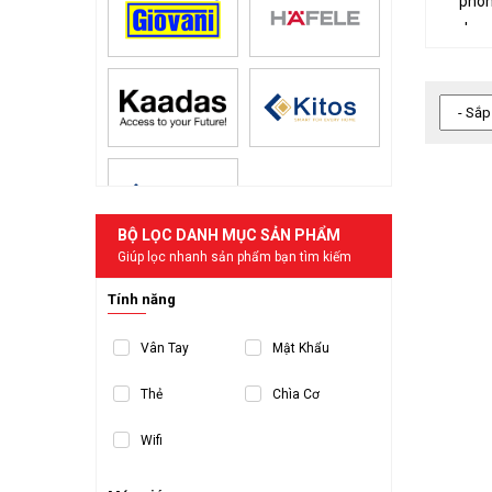
phòn
dạng
Thi
Khóa
oxy 
Côn
Sản 
BỘ LỌC DANH MỤC SẢN PHẨM
khóa
Giúp lọc nhanh sản phẩm bạn tìm kiếm
phù 
Tính năng
Tín
Khóa
Vân Tay
Mật Khẩu
khóa
Thẻ
Chìa Cơ
Wifi
Khóa
nghệ