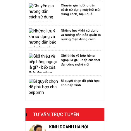
Chuyên gia hướng dẫn
cách sử dụng máy hút mùi
đúng cách, hiệu quả
Những lưu ý khi sử dụng
và hướng dẫn bảo quản lò
nướng điện đúng cách
Giới thiệu về bếp hồng
ngoại là gì? - bếp của thời
đại công nghệ mới
Bí quyết chọn đồ phù hợp
cho bếp xinh
TƯ VẤN TRỰC TUYẾN
KINH DOANH HÀ NỘI