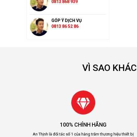
0813 868 939
GÓP Ý DỊCH VỤ
0813 86 52 86
VÌ SAO KHÁ
100% CHÍNH HÃNG
An Thịnh là đối tác số 1 của hàng trăm thương hiệu thiết bị