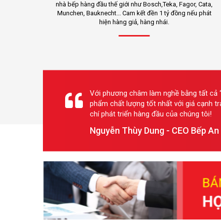
nhà bếp hàng đầu thế giới như Bosch,Teka, Fagor, Cata,
Munchen, Bauknecht... Cam kết đền 1 tỷ đồng nếu phát
hiện hàng giả, hàng nhái.
Với phương châm làm nghề bằng tất cả “
phẩm chất lượng tốt nhất với giá cạnh t
chí phát triển hàng đầu của chúng tôi!
Nguyễn Thùy Dung - CEO Bếp An