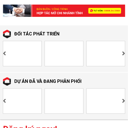
ĐỐI TÁC PHÁT TRIỂN
DỰ ÁN ĐÃ VÀ ĐANG PHÂN PHỐI