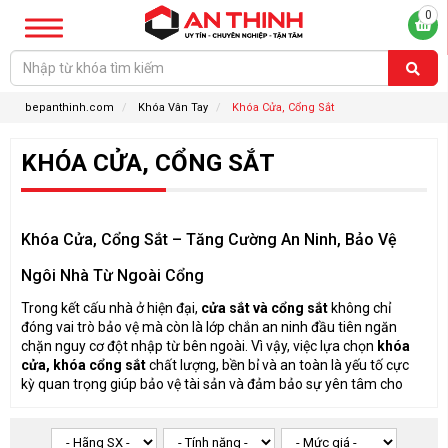
0
bepanthinh.com
Khóa Vân Tay
Khóa Cửa, Cổng Sắt
KHÓA CỬA, CỔNG SẮT
Khóa Cửa, Cổng Sắt – Tăng Cường An Ninh, Bảo Vệ
Ngôi Nhà Từ Ngoài Cổng
Trong kết cấu nhà ở hiện đại,
cửa sắt và cổng sắt
không chỉ
đóng vai trò bảo vệ mà còn là lớp chắn an ninh đầu tiên ngăn
chặn nguy cơ đột nhập từ bên ngoài. Vì vậy, việc lựa chọn
khóa
cửa, khóa cổng sắt
chất lượng, bền bỉ và an toàn là yếu tố cực
kỳ quan trọng giúp bảo vệ tài sản và đảm bảo sự yên tâm cho
gia đình.
Hiện nay, thị trường cung cấp rất nhiều loại
khóa cho cửa và