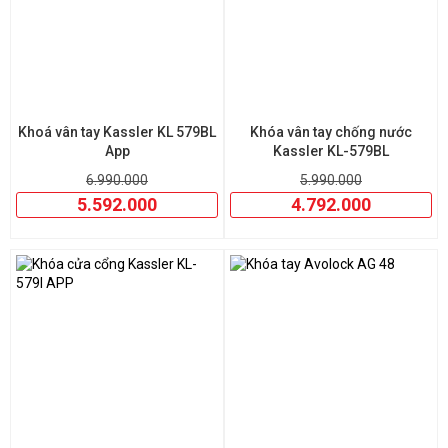
cho cửa sắt
an toàn, bền đẹp, lắp đặt tận nơi? Liên hệ ngay với
An Thịnh
để được tư vấn sản phẩm và giải pháp lắp đặt tối ưu
nhất!
Khoá vân tay Kassler KL 579BL
Khóa vân tay chống nước
App
Kassler KL-579BL
6.990.000
5.990.000
5.592.000
4.792.000