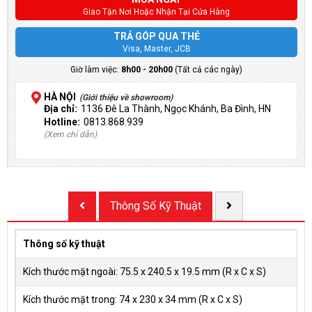
Giao Tận Nơi Hoặc Nhận Tại Cửa Hàng
TRẢ GÓP QUA THẺ
Visa, Master, JCB
Giờ làm việc:
8h00 - 20h00
(Tất cả các ngày)
HÀ NỘI
(Giới thiệu về showroom)
Địa chỉ:
1136 Đê La Thành, Ngọc Khánh, Ba Đình, HN
Hotline:
0813.868.939
(Xem chỉ dẫn)
Thông Số Kỹ Thuật
Thông số kỹ thuật
Kích thước mặt ngoài: 75.5 x 240.5 x 19.5 mm (R x C x S)
Kích thước mặt trong: 74 x 230 x 34 mm (R x C x S)