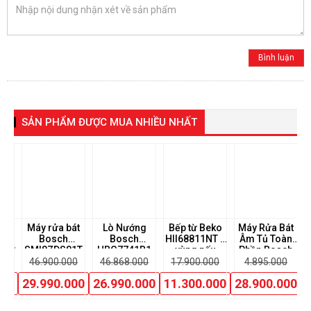
SẢN PHẨM ĐƯỢC MUA NHIỀU NHẤT
Bát
Máy rửa bát
Lò Nướng
Bếp từ Beko
Máy Rửa Bát
L
EKO
Bosch
Bosch
HII68811NT 4
Âm Tủ Toàn
0XC
SMI8ZDS81T
HBG7741B1
vùng nấu
Phần Bosch
ẩn
Seri 8 Nhiệt
SMD8TCX04E
00
46.900.000
46.868.000
17.900.000
4.895.000
nh
phân
000
29.990.000
26.990.000
11.300.000
28.900.000
+