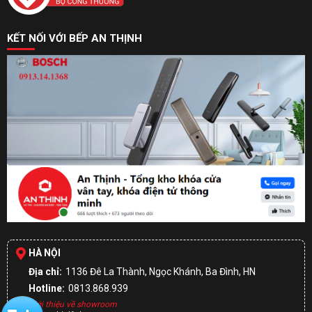
KẾT NỐI VỚI BẾP AN THỊNH
HÀ NỘI
Địa chỉ:
1136 Đê La Thành, Ngọc Khánh, Ba Đình, HN
Hotline:
0813.868.939
Giới thiệu về showroom