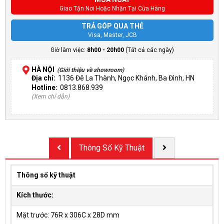
Giao Tận Nơi Hoặc Nhận Tại Cửa Hàng
TRẢ GÓP QUA THẺ
Visa, Master, JCB
Giờ làm việc:
8h00 - 20h00
(Tất cả các ngày)
HÀ NỘI
(Giới thiệu về showroom)
Địa chỉ:
1136 Đê La Thành, Ngọc Khánh, Ba Đình, HN
Hotline:
0813.868.939
(Xem chỉ dẫn)
Thông Số Kỹ Thuật
Thông số kỹ thuật
Kích thước:
Mặt trước: 76R x 306C x 28D mm