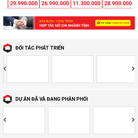
000
29.990.000
26.990.000
11.300.000
28.900.000
+
ĐỐI TÁC PHÁT TRIỂN
DỰ ÁN ĐÃ VÀ ĐANG PHÂN PHỐI