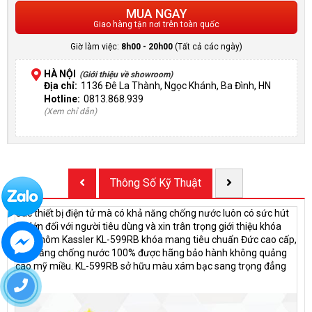
MUA NGAY
Giao hàng tận nơi trên toàn quốc
Giờ làm việc:
8h00 - 20h00
(Tất cả các ngày)
HÀ NỘI
(Giới thiệu về showroom)
Địa chỉ:
1136 Đê La Thành, Ngọc Khánh, Ba Đình, HN
Hotline:
0813.868.939
(Xem chỉ dẫn)
Thông Số Kỹ Thuật
Các thiết bị điện tử mà có khả năng chống nước luôn có sức hút
rất lớn đối với người tiêu dùng và xin trân trọng giới thiệu khóa
cửa nhôm Kassler KL-599RB khóa mang tiêu chuẩn Đức cao cấp,
khả năng chống nước 100% được hãng bảo hành không quảng
cáo mỹ miều. KL-599RB sở hữu màu xám bạc sang trọng đẳng
cấp.