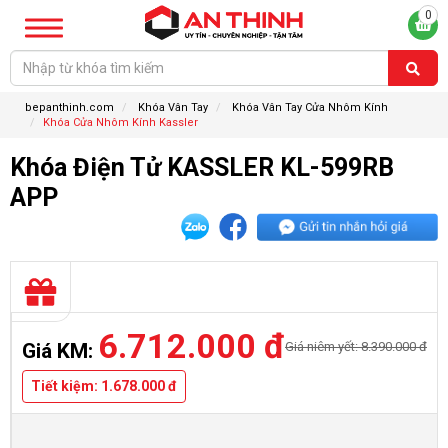
0
bepanthinh.com
Khóa Vân Tay
Khóa Vân Tay Cửa Nhôm Kính
Khóa Cửa Nhôm Kính Kassler
Khóa Điện Tử KASSLER KL-599RB
APP
6.712.000 đ
Giá niêm yết: 8.390.000 đ
Giá KM:
Tiết kiệm: 1.678.000 đ