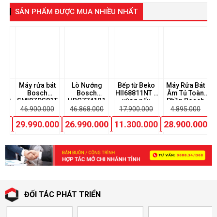
SẢN PHẨM ĐƯỢC MUA NHIỀU NHẤT
Bát
Máy rửa bát
Lò Nướng
Bếp từ Beko
Máy Rửa Bát
L
EKO
Bosch
Bosch
HII68811NT 4
Âm Tủ Toàn
0XC
SMI8ZDS81T
HBG7741B1
vùng nấu
Phần Bosch
ẩn
Seri 8 Nhiệt
SMD8TCX04E
00
46.900.000
46.868.000
17.900.000
4.895.000
nh
phân
000
29.990.000
26.990.000
11.300.000
28.900.000
+
ĐỐI TÁC PHÁT TRIỂN