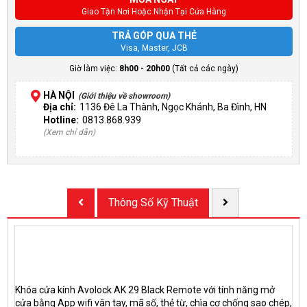
Giao Tận Nơi Hoặc Nhận Tại Cửa Hàng
TRẢ GÓP QUA THẺ
Visa, Master, JCB
Giờ làm việc:
8h00 - 20h00
(Tất cả các ngày)
HÀ NỘI
(Giới thiệu về showroom)
Địa chỉ:
1136 Đê La Thành, Ngọc Khánh, Ba Đình, HN
Hotline:
0813.868.939
(Xem chỉ dẫn)
Thông Số Kỹ Thuật
Khóa cửa kính Avolock AK 29 Black Remote với tính năng mở
cửa bằng App wifi vân tay, mã số, thẻ từ, chìa cơ chống sao chép,