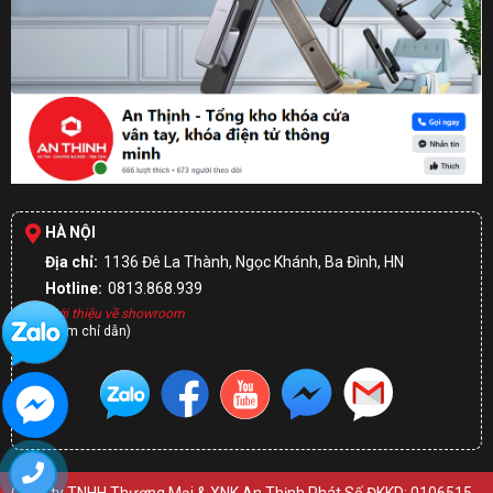
HÀ NỘI
Địa chỉ:
1136 Đê La Thành, Ngọc Khánh, Ba Đình, HN
Hotline:
0813.868.939
Giới thiệu về showroom
(Xem chỉ dẫn)
Công ty TNHH Thương Mại & XNK An Thịnh Phát Số ĐKKD: 0106515217 – Cấp bởi Sở Kế Hoạch Đầu Tư Thành phố Hà Nội