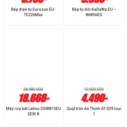
Bếp điện từ Eurosun EU-
Bếp từ đôi KaDaWa EU –
TE226Max
8689AEG
28.980.000
10.000.000
18.668-
4.490-
Máy rửa bát Latino DSW815EU
Quạt trần An Thịnh AT-029 loại
SERI 8
1