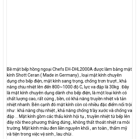
Bề mặt bếp hồng ngoại Chefs EH-DHL2000A được làm bằng mặt
kính Shott Ceran ( Made in Germany) , loại mặt kính chuyên
dụng cho bếp điện, mặt kính sang trọng, chống trơn trượt , khả
năng chịu nhiệt lên đến 800~1000 độ C, lực va đập là 30kg . Đây
là mặt kính chuyên dụng dành cho bếp điện, là một loại kính có
chất lượng cao, rất cứng , bền, có khả năng truyền nhiệt và tản
nhiệt nhanh. Bên cạnh đó mặt kính còn có nhiều đặc điểm nổi trội
như : khả năng chịu nhiệt , khả năng chống trầy xước và chống va
đập ... Mặt kính gồm các thấu kính hội tụ , truyền nhiệt từ bếp lên
đáy nồi theo phương thẳng đứng , không thất thoát nhiệt ra môi
trường. Mặt kính màu đen liền nguyên khối , an toàn , thẩm mỹ
và tiện trong việc vệ sinh , lau chùi .