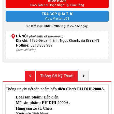
MUA NGAY
Giao Tận Nơi Hoặc Nhận Tại Cửa Hàng
TRẢ GÓP QUA THẺ
Visa, Master, JCB
Giờ làm việc:
8h00 - 20h00
(Tất cả các ngày)
HÀ NỘI
(Giới thiệu về showroom)
Địa chỉ:
1136 Đê La Thành, Ngọc Khánh, Ba Đình, HN
Hotline:
0813.868.939
(Xem chỉ dẫn)
Thông Số Kỹ Thuật
Thông tin chi tiết sản phẩm
bếp điện Chefs EH DHL2000A.
Loại sản phẩm:
Bếp điện.
Mã sản phẩm:
EH DHL2000A.
Hãng sản xuất:
Chefs.
Xuất xứ:
Việt Nam.