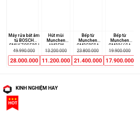
ùi
Máy rửa bát âm
Hút mùi
Bếp từ
Bếp từ
Bế
tủ BOSCH
Munchen
Munchen
Munchen
K
SMU6ZCS52S |
AM35W
GM3585SA
GM2266SA
0
Serie 6
49.990.000
13.200.000
23.800.000
19.900.000
00
28.000.000
11.200.000
21.400.000
17.900.000
KINH NGHIỆM HAY