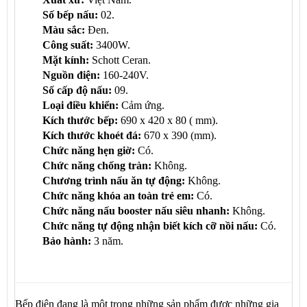
Số bếp nấu:
02.
Màu sắc:
Đen.
Công suất:
3400W.
Mặt kính:
Schott Ceran.
Nguồn điện:
160-240V.
Số cấp độ nấu:
09.
Loại điều khiển:
Cảm ứng.
Kích thước bếp:
690 x 420 x 80 ( mm).
Kích thước khoét đá:
670 x 390 (mm).
Chức năng hẹn giờ:
Có.
Chức năng chống tràn:
Không.
Chương trình nấu ăn tự động:
Không.
Chức năng khóa an toàn trẻ em:
Có.
Chức năng nấu booster nấu siêu nhanh:
Không.
Chức năng tự động nhận biết kích cỡ nồi nấu:
Có.
Bảo hành:
3 năm.
Bếp điện đang là một trong những sản phẩm được những gia