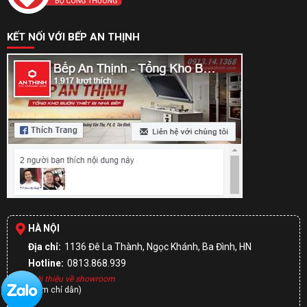
KẾT NỐI VỚI BẾP AN THỊNH
HÀ NỘI
Địa chỉ:
1136 Đê La Thành, Ngọc Khánh, Ba Đình, HN
Hotline:
0813.868.939
Giới thiệu về showroom
(Xem chỉ dẫn)