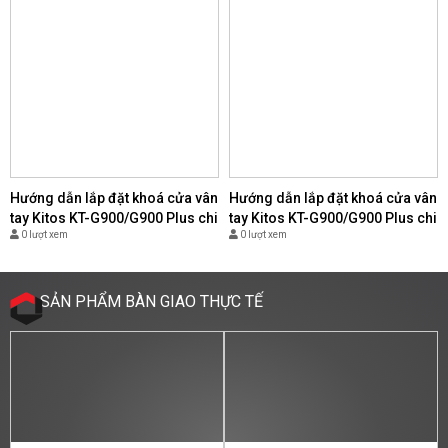
Hướng dẫn lắp đặt khoá cửa vân
Hướng dẫn lắp đặt khoá cửa vân
tay Kitos KT-G900/G900 Plus chi
tay Kitos KT-G900/G900 Plus chi
0 lượt xem
0 lượt xem
tiết nhất - (Copy)
tiết nhất - (Copy)
SẢN PHẨM BÀN GIAO THỰC TẾ