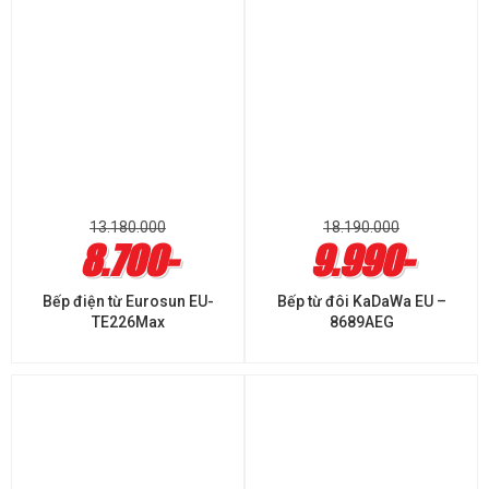
13.180.000
18.190.000
8.700-
9.990-
Bếp điện từ Eurosun EU-
Bếp từ đôi KaDaWa EU –
TE226Max
8689AEG