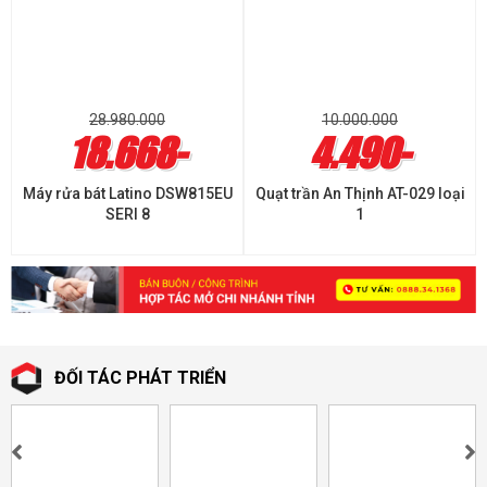
28.980.000
10.000.000
18.668-
4.490-
Máy rửa bát Latino DSW815EU
Quạt trần An Thịnh AT-029 loại
SERI 8
1
ĐỐI TÁC PHÁT TRIỂN