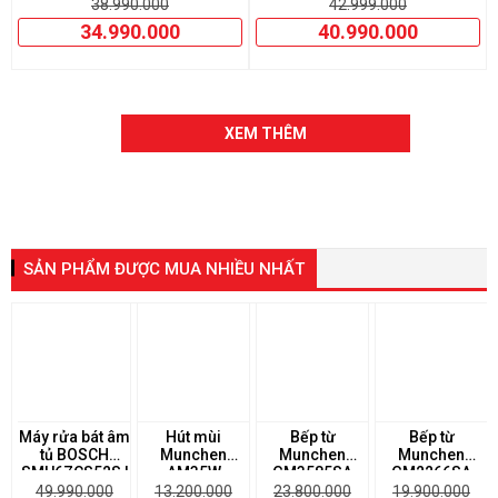
38.990.000
42.999.000
34.990.000
40.990.000
XEM THÊM
SẢN PHẨM ĐƯỢC MUA NHIỀU NHẤT
Máy rửa bát âm
Hút mùi
Bếp từ
Bếp từ
tủ BOSCH
Munchen
Munchen
Munchen
SMU6ZCS52S |
AM35W
GM3585SA
GM2266SA
Serie 6
49.990.000
13.200.000
23.800.000
19.900.000