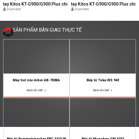
tay Kitos KT-G900/G900 Plus chi
tay Kitos KT-G900/G900 Plus chi
0 lượt xem
0 lượt xem
tiết nhất - (Copy)
tiết nhất - (Copy)
SẢN PHẨM BÀN GIAO THỰC TẾ
Máy hút mùi Arber AB-700KA
Bếp từ Teka IRS 943
Xem chi tiết
Xem chi tiết
Bếp từ Rommelsbacher EBC 3410 IN
Bếp từ Munchen GM 6232