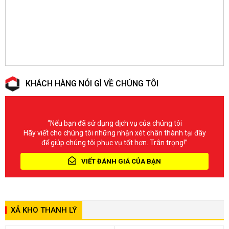
KHÁCH HÀNG NÓI GÌ VỀ CHÚNG TÔI
“Nếu bạn đã sử dụng dịch vụ của chúng tôi
Hãy viết cho chúng tôi những nhận xét chân thành tại đây
để giúp chúng tôi phục vụ tốt hơn. Trân trọng!”
VIẾT ĐÁNH GIÁ CỦA BẠN
XẢ KHO THANH LÝ