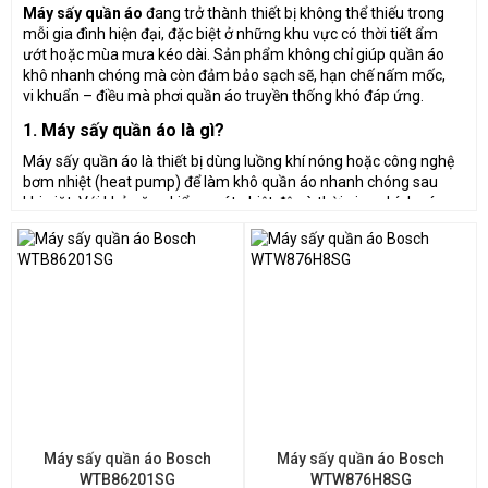
Máy sấy quần áo
đang trở thành thiết bị không thể thiếu trong
mỗi gia đình hiện đại, đặc biệt ở những khu vực có thời tiết ẩm
ướt hoặc mùa mưa kéo dài. Sản phẩm không chỉ giúp quần áo
khô nhanh chóng mà còn đảm bảo sạch sẽ, hạn chế nấm mốc,
vi khuẩn – điều mà phơi quần áo truyền thống khó đáp ứng.
1. Máy sấy quần áo là gì?
Máy sấy quần áo là thiết bị dùng luồng khí nóng hoặc công nghệ
bơm nhiệt (heat pump) để làm khô quần áo nhanh chóng sau
khi giặt. Với khả năng kiểm soát nhiệt độ và thời gian chính xác,
máy giúp bảo vệ sợi vải và tiết kiệm thời gian cho người dùng.
2. Các loại máy sấy phổ biến
Máy sấy thông hơi:
Phù hợp với không gian thông
thoáng, giá thành rẻ, nhưng cần lắp đặt ống thoát khí.
Máy sấy ngưng tụ:
Không cần lỗ thoát khí, phù hợp căn
hộ, dễ lắp đặt.
Máy sấy bơm nhiệt:
Tiết kiệm điện năng, giữ sợi vải tốt
hơn, nhưng giá cao hơn.
3. Lợi ích khi sử dụng máy sấy quần áo
Máy sấy quần áo Bosch
Máy sấy quần áo Bosch
WTB86201SG
WTW876H8SG
Tiết kiệm thời gian:
Không cần chờ nắng, quần áo khô