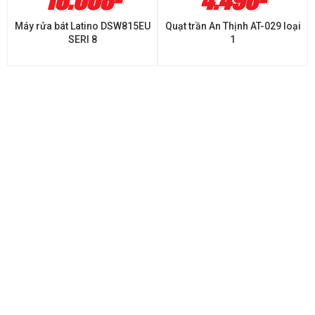
18.668-
4.490-
Máy rửa bát Latino DSW815EU
Quạt trần An Thịnh AT-029 loại
SERI 8
1