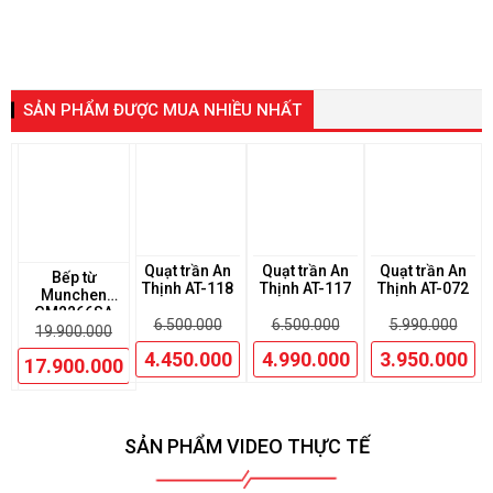
SẢN PHẨM ĐƯỢC MUA NHIỀU NHẤT
Quạt trần An
Quạt trần An
Quạt trần An
Bếp từ
Thịnh AT-118
Thịnh AT-117
Thịnh AT-072
Munchen
GM2266SA
6.500.000
6.500.000
5.990.000
19.900.000
4.450.000
4.990.000
3.950.000
0
17.900.000
SẢN PHẨM VIDEO THỰC TẾ