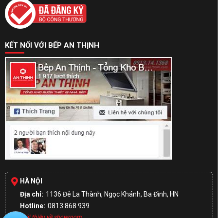
KẾT NỐI VỚI BẾP AN THỊNH
HÀ NỘI
Địa chỉ:
1136 Đê La Thành, Ngọc Khánh, Ba Đình, HN
Hotline:
0813.868.939
Giới thiệu về showroom