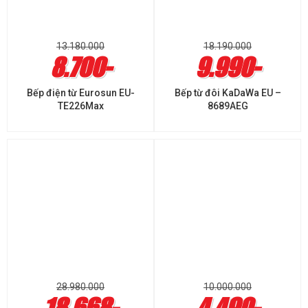
13.180.000
18.190.000
8.700-
9.990-
Bếp điện từ Eurosun EU-
Bếp từ đôi KaDaWa EU –
TE226Max
8689AEG
28.980.000
10.000.000