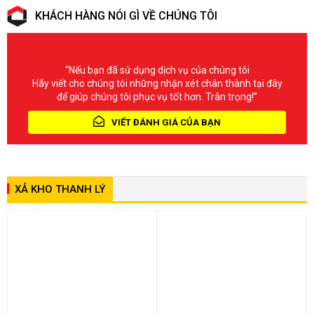
KHÁCH HÀNG NÓI GÌ VỀ CHÚNG TÔI
“Nếu bạn đã sử dụng dịch vụ của chúng tôi
Hãy viết cho chúng tôi những nhận xét chân thành tại đây
để giúp chúng tôi phục vụ tốt hơn. Trân trọng!”
VIẾT ĐÁNH GIÁ CỦA BẠN
XẢ KHO THANH LÝ