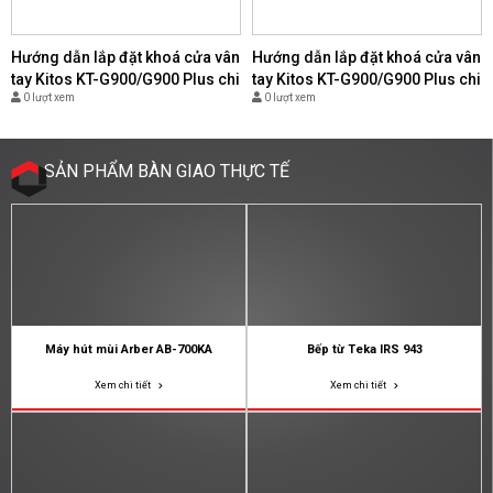
Hướng dẫn lắp đặt khoá cửa vân
Hướng dẫn lắp đặt khoá cửa vân
tay Kitos KT-G900/G900 Plus chi
tay Kitos KT-G900/G900 Plus chi
0 lượt xem
0 lượt xem
tiết nhất - (Copy)
tiết nhất - (Copy)
SẢN PHẨM BÀN GIAO THỰC TẾ
Máy hút mùi Arber AB-700KA
Bếp từ Teka IRS 943
Xem chi tiết
Xem chi tiết