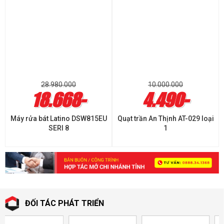
28.980.000
10.000.000
18.668-
4.490-
Máy rửa bát Latino DSW815EU
Quạt trần An Thịnh AT-029 loại
SERI 8
1
ĐỐI TÁC PHÁT TRIỂN