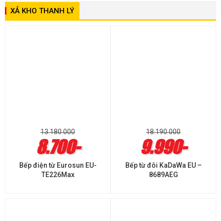
XẢ KHO THANH LÝ
13.180.000
18.190.000
8.700-
9.990-
Bếp điện từ Eurosun EU-
Bếp từ đôi KaDaWa EU –
TE226Max
8689AEG