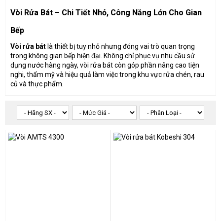
Vòi Rửa Bát – Chi Tiết Nhỏ, Công Năng Lớn Cho Gian
Bếp
Vòi rửa bát
là thiết bị tuy nhỏ nhưng đóng vai trò quan trọng
trong không gian bếp hiện đại. Không chỉ phục vụ nhu cầu sử
dụng nước hàng ngày, vòi rửa bát còn góp phần nâng cao tiện
nghi, thẩm mỹ và hiệu quả làm việc trong khu vực rửa chén, rau
củ và thực phẩm.
1. Ưu điểm nổi bật của vòi rửa bát
hiện đại
Thiết kế tiện dụng:
Đầu vòi có thể xoay 360 độ hoặc kéo
dài linh hoạt, giúp người dùng dễ dàng rửa bát hoặc sơ
chế thực phẩm ở nhiều góc độ khác nhau.
Chất liệu bền bỉ:
Vòi rửa bát bằng inox 304 hoặc đồng
mạ crom chống ăn mòn, không rỉ sét, chịu nhiệt tốt và
tuổi thọ cao.
Tích hợp nước nóng – lạnh:
Điều chỉnh nhiệt độ dễ dàng,
phù hợp với cả mùa đông và hè.
Tiết kiệm nước:
Đầu vòi thường tích hợp lưới lọc hoặc