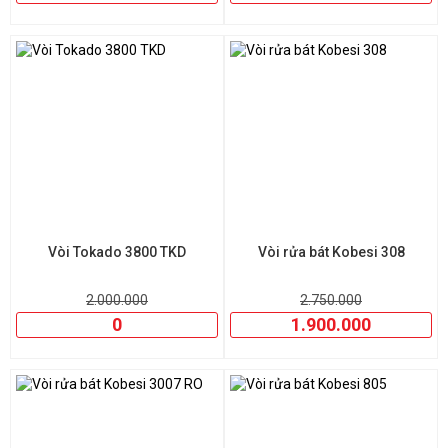
Thương hiệu uy tín:
Konox, Kluger, Malloca, Kobeshi,
AMTS, Topy… là những cái tên được đánh giá cao về độ
bền và chế độ bảo hành.
Vòi rửa bát
không chỉ là một thiết bị phụ trong nhà bếp mà còn
là yếu tố ảnh hưởng đến trải nghiệm nấu nướng hàng ngày. Việc
đầu tư vào một chiếc vòi chất lượng cao là giải pháp thông
minh để tăng tiện nghi và độ an toàn khi sử dụng lâu dài.
Vòi Tokado 3800 TKD
Vòi rửa bát Kobesi 308
2.000.000
2.750.000
0
1.900.000