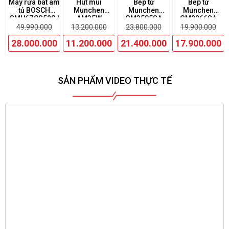
Máy rửa bát âm
Hút mùi
Bếp từ
Bếp từ
tủ BOSCH
Munchen
Munchen
Munchen
SMU6ZCS52S |
AM35W
GM3585SA
GM2266SA
Serie 6
49.990.000
13.200.000
23.800.000
19.900.000
28.000.000
11.200.000
21.400.000
17.900.000
SẢN PHẨM VIDEO THỰC TẾ