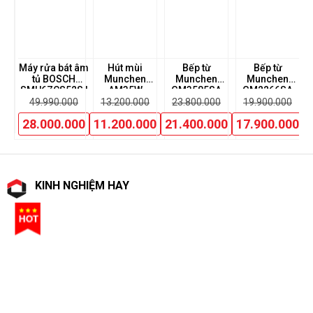
ùi
Máy rửa bát âm
Hút mùi
Bếp từ
Bếp từ
Bế
tủ BOSCH
Munchen
Munchen
Munchen
K
SMU6ZCS52S |
AM35W
GM3585SA
GM2266SA
0
Serie 6
49.990.000
13.200.000
23.800.000
19.900.000
00
28.000.000
11.200.000
21.400.000
17.900.000
KINH NGHIỆM HAY