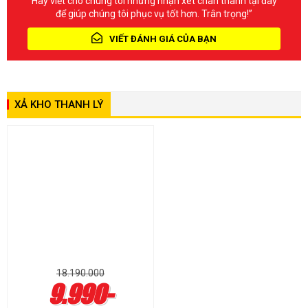
Hãy viết cho chúng tôi những nhận xét chân thành tại đây
để giúp chúng tôi phục vụ tốt hơn. Trân trọng!”
VIẾT ĐÁNH GIÁ CỦA BẠN
XẢ KHO THANH LÝ
18.190.000
9.990-