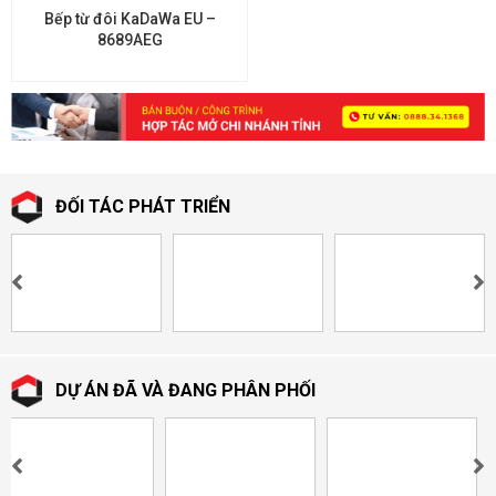
Bếp từ đôi KaDaWa EU –
8689AEG
ĐỐI TÁC PHÁT TRIỂN
DỰ ÁN ĐÃ VÀ ĐANG PHÂN PHỐI