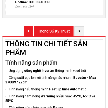
Hotline:
0813.868.939
(Xem chỉ dẫn)
Thông Số Kỹ Thuật
THÔNG TIN CHI TIẾT SẢN
PHẨM
Tính năng sản phẩm
- Ứng dụng
công nghệ Inverter
thông minh vượt trội
- Công suất cực lớn với tính năng nấu nhanh
Booster - Max
3700W / 22cm
- Tính năng nấu thông minh
Heat up time Automatic
o
o
- Tính năng hâm nóng
Warming
nhiều mức:
45
C, 65
C và
o
85
C
- Tính năng dừng bếp tạm thời
Pause