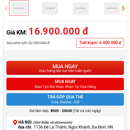
16.900.000 đ
Giá KM:
Tiết kiệm: 6.000.000 đ
Giá niêm yết: 22.900.000 đ
MUA NGAY
Giao hàng tận nơi trên toàn quốc
MUA NGAY
Giao Tận Nơi Hoặc Nhận Tại Cửa Hàng
TRẢ GÓP QUA THẺ
Visa, Master, JCB
Giờ làm việc:
8h00 - 20h00
(Tất cả các ngày)
HÀ NỘI
(Giới thiệu về showroom)
Địa chỉ:
1136 Đê La Thành, Ngọc Khánh, Ba Đình, HN