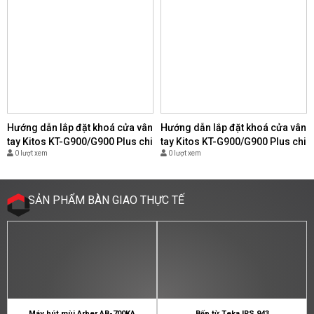
Hướng dẫn lắp đặt khoá cửa vân
Hướng dẫn lắp đặt khoá cửa vân
tay Kitos KT-G900/G900 Plus chi
tay Kitos KT-G900/G900 Plus chi
0 lượt xem
0 lượt xem
tiết nhất - (Copy)
tiết nhất - (Copy)
SẢN PHẨM BÀN GIAO THỰC TẾ
Máy hút mùi Arber AB-700KA
Bếp từ Teka IRS 943