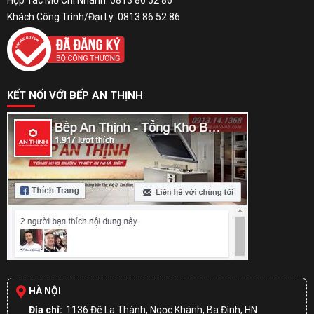
Hợp Tác Mở Chi Nhánh: 0813 86 52 86
Khách Công Trình/Đại Lý: 0813 86 52 86
KẾT NỐI VỚI BẾP AN THỊNH
HÀ NỘI
Địa chỉ:
1136 Đê La Thành, Ngọc Khánh, Ba Đình, HN