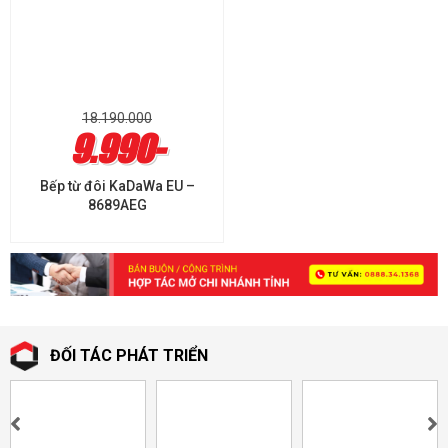
18.190.000
9.990-
Bếp từ đôi KaDaWa EU –
8689AEG
ĐỐI TÁC PHÁT TRIỂN