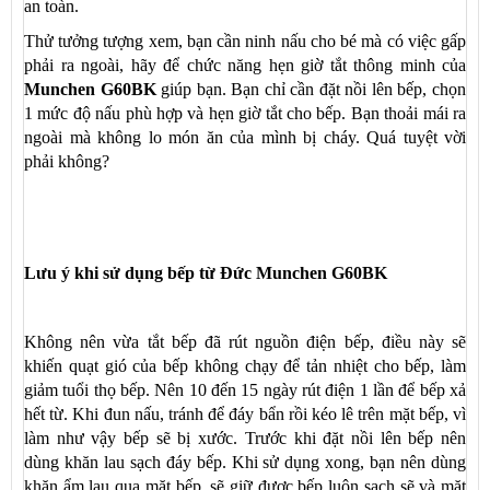
an toàn.
Thử tưởng tượng xem, bạn cần ninh nấu cho bé mà có việc gấp
phải ra ngoài, hãy để chức năng hẹn giờ tắt thông minh của
Munchen G60BK
giúp bạn. Bạn chỉ cần đặt nồi lên bếp, chọn
1 mức độ nấu phù hợp và hẹn giờ tắt cho bếp. Bạn thoải mái ra
ngoài mà không lo món ăn của mình bị cháy. Quá tuyệt vời
phải không?
Lưu ý khi sử dụng bếp từ Đức Munchen G60BK
Không nên vừa tắt bếp đã rút nguồn điện bếp, điều này sẽ
khiến quạt gió của bếp không chạy để tản nhiệt cho bếp, làm
giảm tuổi thọ bếp. Nên 10 đến 15 ngày rút điện 1 lần để bếp xả
hết từ. Khi đun nấu, tránh để đáy bẩn rồi kéo lê trên mặt bếp, vì
làm như vậy bếp sẽ bị xước. Trước khi đặt nồi lên bếp nên
dùng khăn lau sạch đáy bếp. Khi sử dụng xong, bạn nên dùng
khăn ẩm lau qua mặt bếp, sẽ giữ được bếp luôn sạch sẽ và mặt