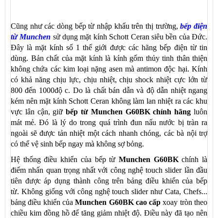
Cũng như các dòng bếp từ nhập khẩu trên thị trường,
bếp điện
từ Munchen
sử dụng mặt kính Schott Ceran siêu bền của Đức.
Đây là mặt kính số 1 thế giới được các hãng bếp điện từ tin
dùng. Bản chất của mặt kính là kính gốm thủy tinh thân thiện
không chứa các kim loại nặng asen mà antimon độc hại. Kính
có khả năng chịu lực, chịu nhiệt, chịu shock nhiệt cực lớn từ
800 đến 1000độ c. Do là chất bán dẫn và độ dẫn nhiệt ngang
kém nên mặt kính Schott Ceran không làm lan nhiệt ra các khu
vực lân cận, giữ
bếp từ Munchen G60BK chính hãng
luôn
mát mẻ. Đó là lý do trong quá trình đun nấu nước bị tràn ra
ngoài sẽ được tản nhiệt một cách nhanh chóng, các bà nội trợ
có thể vệ sinh bếp ngay mà không sợ bỏng.
Hệ thống điều khiển của bếp từ
Munchen G60BK
chính là
điểm nhấn quan trọng nhất với công nghệ touch slider lần đầu
tiên được áp dụng thành công trên bảng điều khiển của bếp
từ. Không giống với công nghệ touch slider như Cata, Chefs...
bảng điều khiển của
Munchen G60BK cao cấp
xoay tròn theo
chiều kim đồng hồ để tăng giảm nhiệt độ. Điều này đã tạo nên