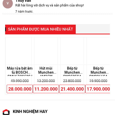
Thùy Vân
V
Rất hài lòng với dịch vụ và sản phẩm của shop!
7 năm trước.
Quản trị viên
BAT
Cảm ơn chị ạ
SẢN PHẨM ĐƯỢC MUA NHIỀU NHẤT
7 năm trước.
Nguyễn Phương Nga
PN
Bếp này nhà mình dùng 5 năm rồi rất thích. Mới mua thêm 1 cái
nữa biếu bố mẹ. Sẽ ủng hộ An Thịnh dài dài nhé
7 năm trước.
Quản trị viên
ùi
BAT
Máy rửa bát âm
Hút mùi
Bếp từ
Bếp từ
Bế
An Thịnh trân trọng cảm ơn chị đã tin dùng ạ
tủ BOSCH
Munchen
Munchen
Munchen
K
SMU6ZCS52S |
AM35W
GM3585SA
GM2266SA
7 năm trước.
0
Serie 6
49.990.000
13.200.000
23.800.000
19.900.000
Khanh Nguyễn
00
N
28.000.000
11.200.000
21.400.000
17.900.000
Bếp chất lượng ổn định, dễ sử dụng, tôi rất hài lòng!
7 năm trước.
Quản trị viên
BAT
Cảm ơn anh ạ
KINH NGHIỆM HAY