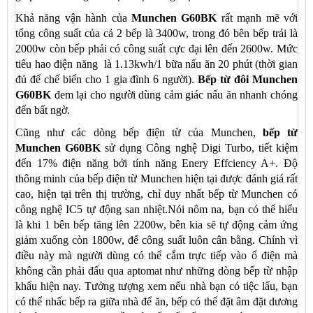
Khả năng vận hành của
Munchen G60BK
rất mạnh mẽ với
tổng công suất của cả 2 bếp là 3400w, trong đó bên bếp trái là
2000w còn bếp phải có công suất cực đại lên đến 2600w. Mức
tiêu hao điện năng là 1.13kwh/1 bữa nấu ăn 20 phút (thời gian
đủ để chế biến cho 1 gia đình 6 người)​.
Bếp từ đôi
Munchen
G60BK
đem lại cho người dùng cảm giác nấu ăn nhanh chóng
đến bất ngờ.
Cũng như các dòng bếp điện từ của Munchen,
bếp từ
Munchen G60BK
sử dụng Công nghệ Digi Turbo, tiết kiệm
đến 17% điện năng bởi tính năng Enery Effciency A+. Độ
thông minh của bếp điện từ Munchen hiện tại được đánh giá rất
cao, hiện tại trên thị trường, chỉ duy nhất bếp từ Munchen có
công nghệ IC5 tự động san nhiệt.Nói nôm na, bạn có thể hiểu
là khi 1 bên bếp tăng lên 2200w, bên kia sẽ tự động cảm ứng
giảm xuống còn 1800w, để công suất luôn cân bằng. Chính vì
điều này mà người dùng có thể cắm trực tiếp vào ổ điện mà
không cần phải đấu qua aptomat như những dòng bếp từ nhập
khẩu hiện nay. Tưởng tượng xem nếu nhà bạn có tiệc lẩu, bạn
có thể nhấc bếp ra giữa nhà để ăn, bếp có thể đặt âm đặt dương