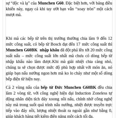
sự “độc và lạ” của
Munchen G60
. Đặc biệt hơn, với bảng điều
khiển này, ngay cả khi tay ướt bạn vẫn “xoay tròn” một cách
mượt mà.
Khi mà các bếp từ trên thị trường thường chia làm 9 đến 12
mức công suất, có bếp từ Bosch đạt đến 17 mức công suất thì
Munchen G60BK nhập khẩu
đã đột phá lên tới 20 mức công
suất nấu – mức công suất lớn nhất mà chưa có dòng bếp từ
nhập khẩu nào làm được.Khi mà giải nhiệt chia càng nhỏ,
chúng ta sẽ chọn được mức độ phù hợp nhất với món ăn, nó
giúp bạn nấu nướng ngon hơn mà ko lo cháy như một số dòng
bếp điện từ hiện nay.
Cả 2 vùng nấu của
bếp từ Đức Munchen G60BK
đều chia
làm 2 vòng từ, với công nghệ hiện đại Induction Zoneless tự
động nhân diện tích đáy xoong nồi nấu, chính nhờ công nghệ
này mà trong suốt quá trình nấu nướng, nhiệt được truyền trực
tiếp vào đáy nồi, lượng nhiệt thoát ra ngoài gần như bằng 0,
giúp khách hàng tiết kiệm điện năng một cách tối đa.