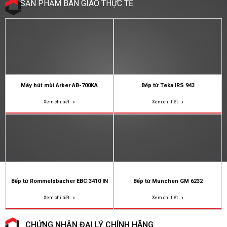
SẢN PHẨM BÀN GIAO THỰC TẾ
Máy hút mùi Arber AB-700KA
Bếp từ Teka IRS 943
Xem chi tiết
Xem chi tiết
Bếp từ Rommelsbacher EBC 3410 IN
Bếp từ Munchen GM 6232
Xem chi tiết
Xem chi tiết
CHỨNG NHẬN ĐẠI LÝ CHÍNH HÃNG