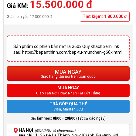
15.500.000 đ
Giá KM:
Tiết kiệm: 1.800.000 đ
Giá niêm yết: 17.300.000 đ
Sản phẩm có phiên bản mới là G60x Quý khách xem link
sau: https://bepanthinh.com/bep-tu-munchen-g60x.html
MUA NGAY
Giao hàng tận nơi trên toàn quốc
MUA NGAY
Giao Tận Nơi Hoặc Nhận Tại Cửa Hàng
TRẢ GÓP QUA THẺ
Visa, Master, JCB
Giờ làm việc:
8h00 - 20h00
(Tất cả các ngày)
HÀ NỘI
(Giới thiệu về showroom)
Địa chỉ:
1136 Đê La Thành, Ngọc Khánh, Ba Đình, HN