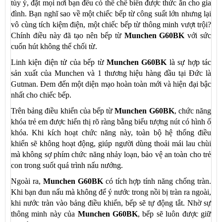
tùy ý, đặt mọi nơi bạn đều có thể chế biến được thức ăn cho gia
đình. Bạn nghĩ sao về một chiếc bếp từ công suất lớn nhưng lại
vô cùng tích kiệm điện, một chiếc bếp từ thông minh vượt trội?
Chính điều này đã tạo nên bếp từ
Munchen G60BK
với sức
cuốn hút không thể chối từ.
Linh kiện điện tử của bếp từ
Munchen G60BK
là sự hợp tác
sản xuất của Munchen và 1 thương hiệu hàng đầu tại Đức là
Gutman. Đem đến một diện mạo hoàn toàn mới và hiện đại bậc
nhất cho chiếc bếp.
Trên bảng điều khiển của bếp từ
Munchen G60BK
, chức năng
khóa trẻ em được hiển thị rõ ràng bằng biểu tượng nút có hình ổ
khóa. Khi kích hoạt chức năng này, toàn bộ hệ thống điều
khiển sẽ không hoạt động, giúp người dùng thoải mái lau chùi
mà không sợ phím chức năng nhảy loạn, bảo vệ an toàn cho trẻ
con trong suốt quá trình nấu nướng.
Ngoài ra,
Munchen G60BK
có tích hợp tính năng chống tràn.
Khi bạn đun nấu mà không để ý nước trong nồi bị tràn ra ngoài,
khi nước tràn vào bảng điều khiển, bếp sẽ tự động tắt. Nhờ sự
thông minh này của
Munchen G60BK
, bếp sẽ luôn được giữ