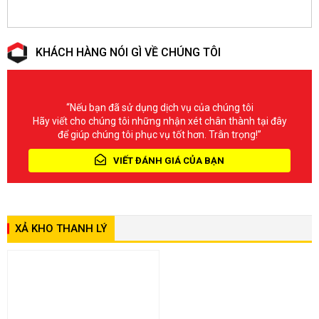
KHÁCH HÀNG NÓI GÌ VỀ CHÚNG TÔI
“Nếu bạn đã sử dụng dịch vụ của chúng tôi
Hãy viết cho chúng tôi những nhận xét chân thành tại đây
để giúp chúng tôi phục vụ tốt hơn. Trân trọng!”
VIẾT ĐÁNH GIÁ CỦA BẠN
XẢ KHO THANH LÝ