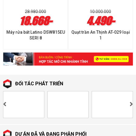
28.980.000
10.000.000
18.668-
4.490-
Máy rửa bát Latino DSW815EU
Quạt trần An Thịnh AT-029 loại
SERI 8
1
ĐỐI TÁC PHÁT TRIỂN
DỰ ÁN ĐÃ VÀ ĐANG PHÂN PHỐI