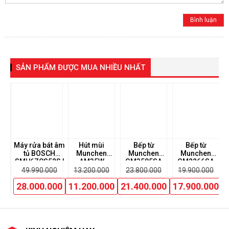
SẢN PHẨM ĐƯỢC MUA NHIỀU NHẤT
ùi
Máy rửa bát âm
Hút mùi
Bếp từ
Bếp từ
Bế
tủ BOSCH
Munchen
Munchen
Munchen
K
SMU6ZCS52S |
AM35W
GM3585SA
GM2266SA
0
Serie 6
49.990.000
13.200.000
23.800.000
19.900.000
00
28.000.000
11.200.000
21.400.000
17.900.000