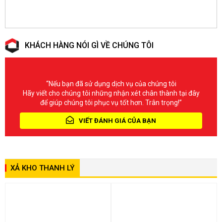
KHÁCH HÀNG NÓI GÌ VỀ CHÚNG TÔI
“Nếu bạn đã sử dụng dịch vụ của chúng tôi
Hãy viết cho chúng tôi những nhận xét chân thành tại đây
để giúp chúng tôi phục vụ tốt hơn. Trân trọng!”
VIẾT ĐÁNH GIÁ CỦA BẠN
XẢ KHO THANH LÝ