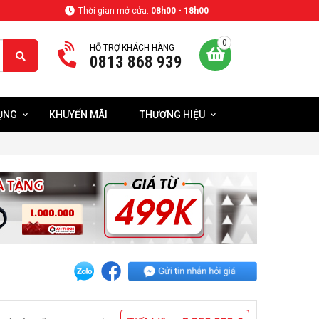
Thời gian mở cửa:
08h00 - 18h00
0
HỖ TRỢ KHÁCH HÀNG
0813 868 939
DỤNG
KHUYẾN MÃI
THƯƠNG HIỆU