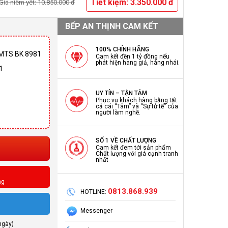
Tiết kiệm: 3.350.000 đ
Giá niêm yết: 10.850.000 đ
BẾP AN THỊNH CAM KẾT
100% CHÍNH HÃNG
 AMTS BK 8981
Cam kết đền 1 tỷ đồng nếu
phát hiện hàng giả, hàng nhái.
1
UY TÍN – TẬN TÂM
Phục vụ khách hàng bằng tất
cả cái “Tâm” và “Sự tử tế” của
người làm nghề.
SỐ 1 VỀ CHẤT LƯỢNG
Cam kết đem tới sản phẩm
Chất lượng với giá cạnh tranh
nhất
ng
0813.868.939
HOTLINE:
Messenger
ngày)