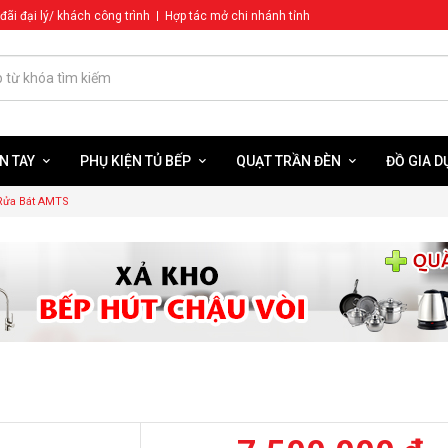
đãi đại lý/ khách công trình
Hợp tác mở chi nhánh tỉnh
N TAY
PHỤ KIỆN TỦ BẾP
QUẠT TRẦN ĐÈN
ĐỒ GIA 
Rửa Bát AMTS