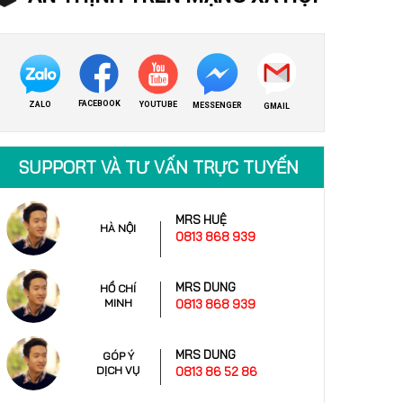
FACEBOOK
ZALO
YOUTUBE
MESSENGER
GMAIL
SUPPORT VÀ TƯ VẤN TRỰC TUYẾN
MRS HUỆ
HÀ NỘI
0813 868 939
MRS DUNG
HỒ CHÍ
MINH
0813 868 939
MRS DUNG
GÓP Ý
DỊCH VỤ
0813 86 52 86