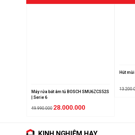
Hút mù
7BK
13.200.
Máy rửa bát âm tủ BOSCH SMU6ZCS52S
| Serie 6
28.000.000
49.990.000
KINH NGHIỆM HAY