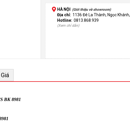
HÀ NỘI
(Giới thiệu về showroom)
Địa chỉ:
1136 Đê La Thành, Ngọc Khánh,
Hotline:
0813.868.939
(Xem chỉ dẫn)
 Giá
TS
BK 8981
8981