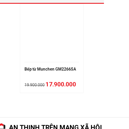
Bếp từ Munchen GM2266SA
Bếp từ Lati
17.900.000
19.900.000
18.950.000
AN THỊNH TRÊN MẠNG XÃ HỘI