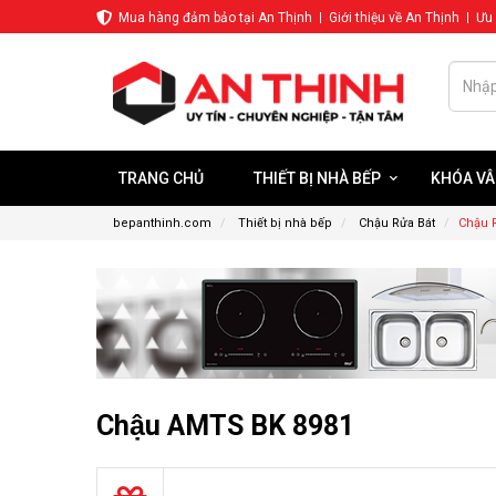
Mua hàng đảm bảo tại An Thịnh
Giới thiệu về An Thịnh
Ưu 
TRANG CHỦ
THIẾT BỊ NHÀ BẾP
KHÓA VÂ
KHÓA VÂN TAY CỬA NHÔM KÍNH
bepanthinh.com
Thiết bị nhà bếp
Chậu Rửa Bát
Chậu 
Chậu AMTS BK 8981