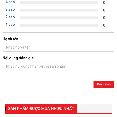
4 sao
0
3 sao
0
2 sao
0
1 sao
0
Họ và tên
Nội dung đánh giá
SẢN PHẨM ĐƯỢC MUA NHIỀU NHẤT