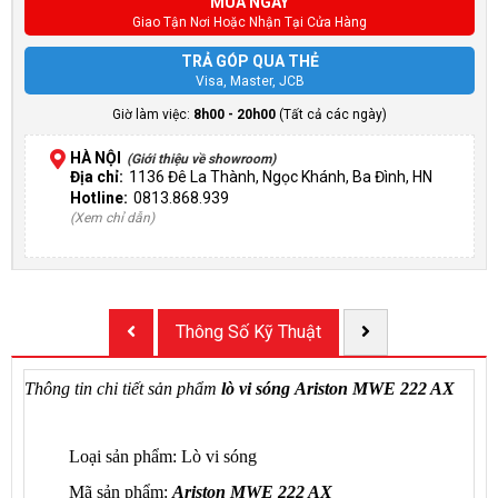
MUA NGAY
Giao Tận Nơi Hoặc Nhận Tại Cửa Hàng
TRẢ GÓP QUA THẺ
Visa, Master, JCB
Giờ làm việc:
8h00 - 20h00
(Tất cả các ngày)
HÀ NỘI
(Giới thiệu về showroom)
Địa chỉ:
1136 Đê La Thành, Ngọc Khánh, Ba Đình, HN
Hotline:
0813.868.939
(Xem chỉ dẫn)
Thông Số Kỹ Thuật
Thông tin chi tiết sản phẩm
lò vi sóng Ariston
MWE 222 AX
Loại sản phẩm: Lò vi sóng
Mã sản phẩm:
Ariston
MWE 222 AX