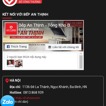
KẾT NỐI VỚI BẾP AN THỊNH
HÀ NỘI
Địa chỉ:
1136 Đê La Thành, Ngọc Khánh, Ba Đình, HN
Hotline:
0813.868.939
Giới thiệu về showroom
(Xem chỉ dẫn)