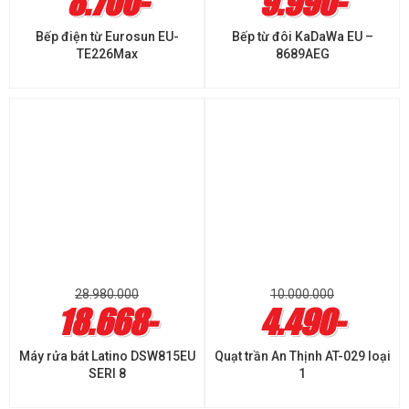
8.700-
9.990-
Bếp điện từ Eurosun EU-
Bếp từ đôi KaDaWa EU –
TE226Max
8689AEG
28.980.000
10.000.000
18.668-
4.490-
Máy rửa bát Latino DSW815EU
Quạt trần An Thịnh AT-029 loại
SERI 8
1