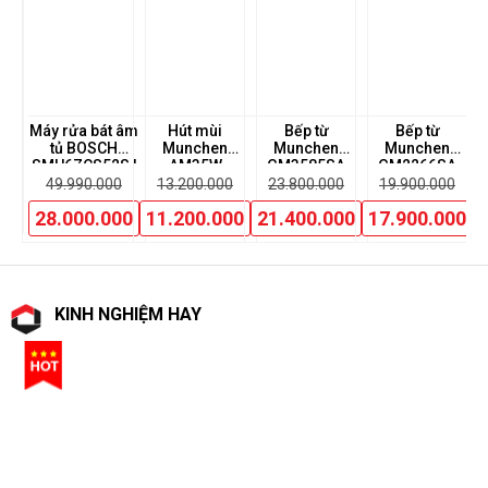
ùi
Máy rửa bát âm
Hút mùi
Bếp từ
Bếp từ
Bế
tủ BOSCH
Munchen
Munchen
Munchen
K
SMU6ZCS52S |
AM35W
GM3585SA
GM2266SA
0
Serie 6
49.990.000
13.200.000
23.800.000
19.900.000
00
28.000.000
11.200.000
21.400.000
17.900.000
KINH NGHIỆM HAY