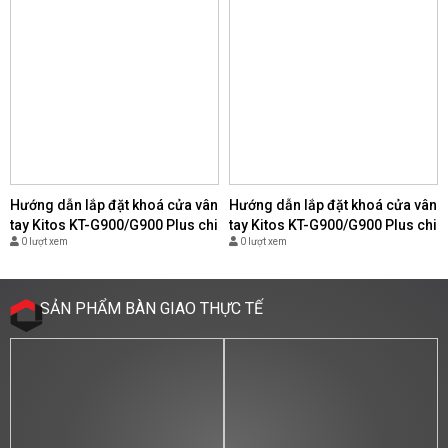
Hướng dẫn lắp đặt khoá cửa vân
Hướng dẫn lắp đặt khoá cửa vân
tay Kitos KT-G900/G900 Plus chi
tay Kitos KT-G900/G900 Plus chi
0 lượt xem
0 lượt xem
tiết nhất - (Copy)
tiết nhất - (Copy)
SẢN PHẨM BÀN GIAO THỰC TẾ