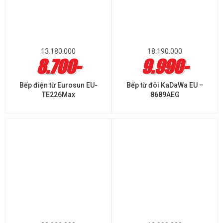
13.180.000
18.190.000
8.700-
9.990-
Bếp điện từ Eurosun EU-
Bếp từ đôi KaDaWa EU –
TE226Max
8689AEG