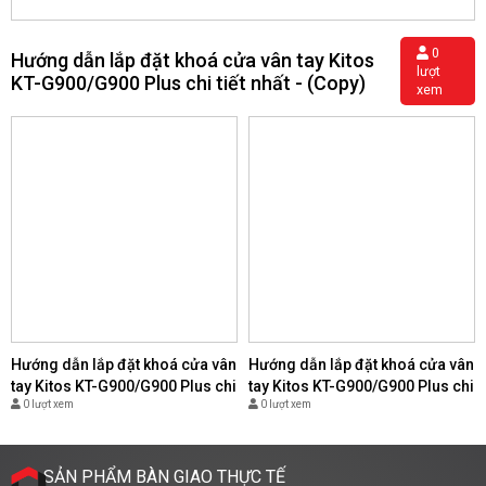
0
Hướng dẫn lắp đặt khoá cửa vân tay Kitos
lượt
KT-G900/G900 Plus chi tiết nhất - (Copy)
xem
Hướng dẫn lắp đặt khoá cửa vân
Hướng dẫn lắp đặt khoá cửa vân
tay Kitos KT-G900/G900 Plus chi
tay Kitos KT-G900/G900 Plus chi
0 lượt xem
0 lượt xem
tiết nhất - (Copy)
tiết nhất - (Copy)
SẢN PHẨM BÀN GIAO THỰC TẾ