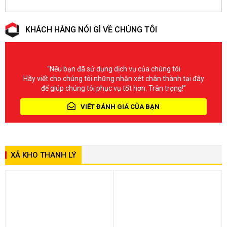
KHÁCH HÀNG NÓI GÌ VỀ CHÚNG TÔI
“Nếu bạn đã sử dụng dịch vụ của chúng tôi
Hãy viết cho chúng tôi những nhận xét chân thành tại đây
để giúp chúng tôi phục vụ tốt hơn. Trân trọng!”
VIẾT ĐÁNH GIÁ CỦA BẠN
XẢ KHO THANH LÝ