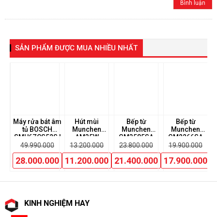
SẢN PHẨM ĐƯỢC MUA NHIỀU NHẤT
ùi
Máy rửa bát âm
Hút mùi
Bếp từ
Bếp từ
Bế
tủ BOSCH
Munchen
Munchen
Munchen
K
SMU6ZCS52S |
AM35W
GM3585SA
GM2266SA
0
Serie 6
49.990.000
13.200.000
23.800.000
19.900.000
00
28.000.000
11.200.000
21.400.000
17.900.000
KINH NGHIỆM HAY