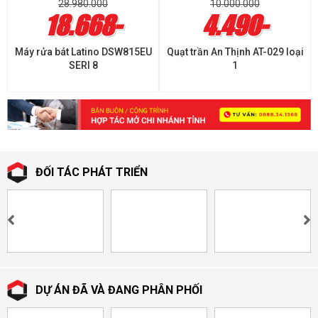
28.980.000
10.000.000
18.668-
4.490-
Máy rửa bát Latino DSW815EU
Quạt trần An Thịnh AT-029 loại
SERI 8
1
ĐỐI TÁC PHÁT TRIỂN
DỰ ÁN ĐÃ VÀ ĐANG PHÂN PHỐI