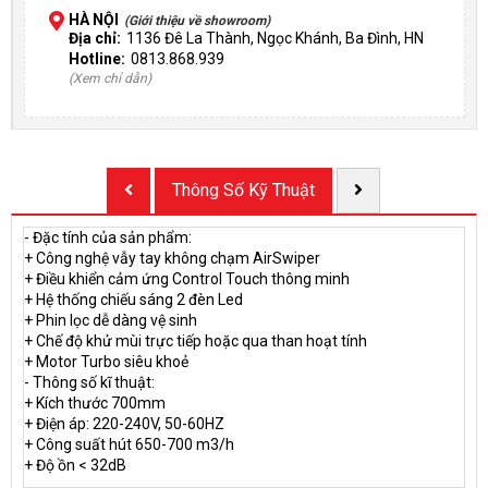
HÀ NỘI
(Giới thiệu về showroom)
Địa chỉ:
1136 Đê La Thành, Ngọc Khánh, Ba Đình, HN
Hotline:
0813.868.939
(Xem chỉ dẫn)
Thông Số Kỹ Thuật
- Đặc tính của sản phẩm:
+ Công nghệ vẫy tay không chạm AirSwiper
+ Điều khiển cảm ứng Control Touch thông minh
+ Hệ thống chiếu sáng 2 đèn Led
+ Phin lọc dễ dàng vệ sinh
+ Chế độ khử mùi trực tiếp hoặc qua than hoạt tính
+ Motor Turbo siêu khoẻ
- Thông số kĩ thuật:
+ Kích thước 700mm
+ Điện áp: 220-240V, 50-60HZ
+ Công suất hút 650-700 m3/h
+ Độ ồn < 32dB