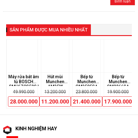
SẢN PHẨM ĐƯỢC MUA NHIỀU NHẤT
ùi
Máy rửa bát âm
Hút mùi
Bếp từ
Bếp từ
Bế
tủ BOSCH
Munchen
Munchen
Munchen
K
SMU6ZCS52S |
AM35W
GM3585SA
GM2266SA
0
Serie 6
49.990.000
13.200.000
23.800.000
19.900.000
00
28.000.000
11.200.000
21.400.000
17.900.000
KINH NGHIỆM HAY