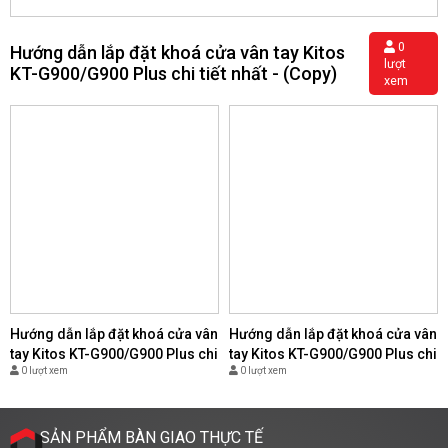
0
Hướng dẫn lắp đặt khoá cửa vân tay Kitos
lượt
KT-G900/G900 Plus chi tiết nhất - (Copy)
xem
Hướng dẫn lắp đặt khoá cửa vân
Hướng dẫn lắp đặt khoá cửa vân
tay Kitos KT-G900/G900 Plus chi
tay Kitos KT-G900/G900 Plus chi
0 lượt xem
0 lượt xem
tiết nhất - (Copy)
tiết nhất - (Copy)
SẢN PHẨM BÀN GIAO THỰC TẾ