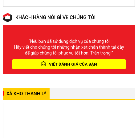
KHÁCH HÀNG NÓI GÌ VỀ CHÚNG TÔI
“Nếu bạn đã sử dụng dịch vụ của chúng tôi
Hãy viết cho chúng tôi những nhận xét chân thành tại đây
để giúp chúng tôi phục vụ tốt hơn. Trân trọng!”
VIẾT ĐÁNH GIÁ CỦA BẠN
XẢ KHO THANH LÝ