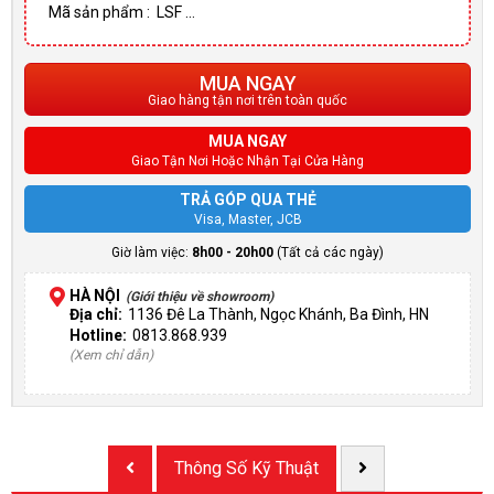
Mã sản phẩm : LSF ...
MUA NGAY
Giao hàng tận nơi trên toàn quốc
MUA NGAY
Giao Tận Nơi Hoặc Nhận Tại Cửa Hàng
TRẢ GÓP QUA THẺ
Visa, Master, JCB
Giờ làm việc:
8h00 - 20h00
(Tất cả các ngày)
HÀ NỘI
(Giới thiệu về showroom)
Địa chỉ:
1136 Đê La Thành, Ngọc Khánh, Ba Đình, HN
Hotline:
0813.868.939
(Xem chỉ dẫn)
Thông Số Kỹ Thuật